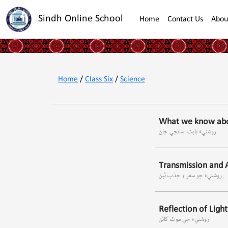
Sindh Online School
Home
Contact Us
Abou
Home
/
Class Six
/
Science
What we know abo
روشنيءَ بابت اسانجي ڄاڻ
Transmission and A
روشنيءَ جو سفر ۽ جذب ٿيڻ
Reflection of Light
روشنيءَ جي موٽ کائڻ