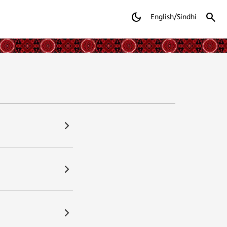
dark_mode
search
English/Sindhi