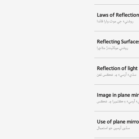
Laws of Reflection
روشنيءَ جي موٽ وارا قائدا
Reflecting Surface
روشني موٽائيندڙ مٿاڇرا
Reflection of light 
سڌيءَ آرسيءَ ۾ عڪس ٺھڻ
Image in plane mi
َ آرسيءَ ۽ ڪئميرا ۾ عڪس
Use of plane mirro
سڌين آرسين جو استعمال