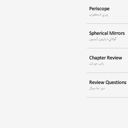
Periscope
پيري اسڪوپ
Spherical Mirrors
گولائيءَ واريون آرسيون
Chapter Review
باب جو تَتُ
Review Questions
دور جا سوال