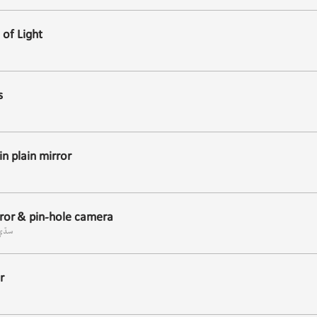
 of Light
s
in plain mirror
rror & pin-hole camera
سڌيء
r