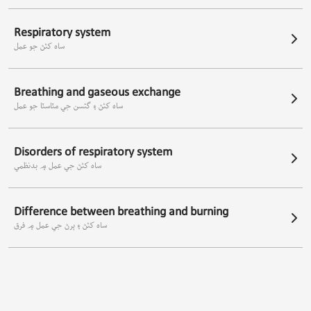
Respiratory system
ساه کڻڻ جو عمل
Breathing and gaseous exchange
ساه کڻڻ ۽ گئسن جي مٽاسٽا جو عمل
Disorders of respiratory system
ساه کڻڻ جي عمل ۾ بدنظمي
Difference between breathing and burning
ساه کڻڻ ۽ ٻرڻ جي عمل ۾ فرق